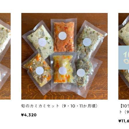
旬のカミカミセット（9・10・11か月頃）
【1
ト（
¥4,320
点ま
¥11,