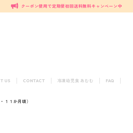
クーポン使用で定期便初回送料無料キャンペーン中
T US
CONTACT
冷凍幼児食 あむむ
FAQ
０・１１か月頃）