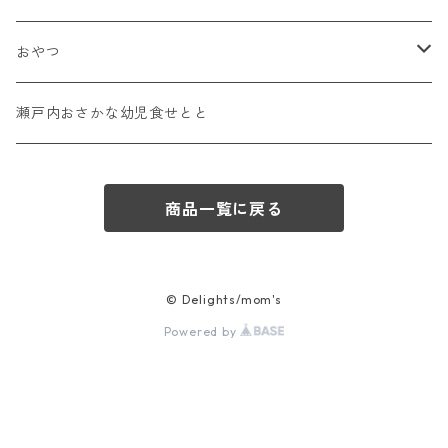
手づかみセット
幼児食
ギフトカード
おやつ
ギフト
ギフトパック
蒸しパン
瀬戸内おさかな幼児食せとと
定期便
スムージー
商品一覧に戻る
© Delights/mom's
Powered by