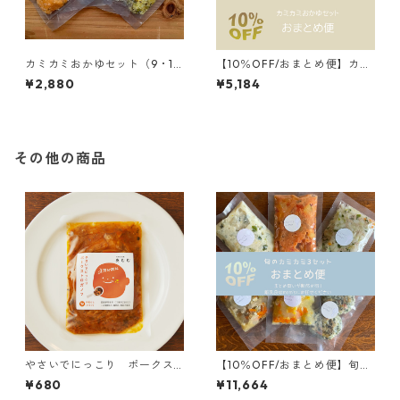
カミカミおかゆセット（9・1
【10％OFF/おまとめ便】カミ
0・11か月頃）
カミおかゆセット（9・10・11
¥2,880
¥5,184
か月頃）2セット
その他の商品
やさいでにっこり ポークス
【10％OFF/おまとめ便】旬の
トロガノフ
カミカミセット（9・10・11か
¥680
¥11,664
月頃）＊1回のご注文につき1点