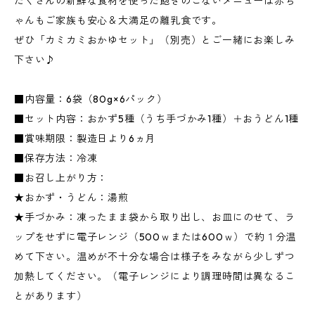
たくさんの新鮮な食材を使った飽きのこないメニューは赤ち
ゃんもご家族も安心＆大満足の離乳食です。
ぜひ「カミカミおかゆセット」（別売）とご一緒にお楽しみ
下さい♪
■内容量：6袋（80g×6パック）
■セット内容：おかず5種（うち手づかみ1種）＋おうどん1種
■賞味期限：製造日より6ヵ月
■保存方法：冷凍
■お召し上がり方：
★おかず・うどん：湯煎
★手づかみ：凍ったまま袋から取り出し、お皿にのせて、ラ
ップをせずに電子レンジ（500ｗまたは600ｗ）で約１分温
めて下さい。温めが不十分な場合は様子をみながら少しずつ
加熱してください。（電子レンジにより調理時間は異なるこ
とがあります）