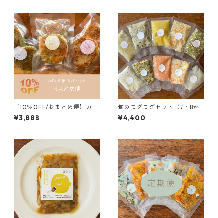
までとさせていただきます
【10％OFF/おまとめ便】カミ
旬のモグモグセット（7・8か
カミ手づかみセット（9・10・
月頃）
¥3,888
¥4,400
11か月頃）2セット