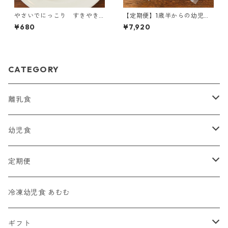
やさいでにっこり すきやき
【定期便】1歳半からの幼児食
風煮
（手づかみおやきなし）
¥680
¥7,920
CATEGORY
離乳食
モグモグ期（７・８か月頃）
幼児食
モグモグセット
カミカミ期（９・１０・１１か月頃）
幼児食セット
定期便
ギフト
カミカミセット
手づかみ幼児食セット
モグモグ期（７・８か月頃）
冷凍幼児食 あむむ
定期便
おかゆセット
定期便
カミカミ期（９・１０・１１か月頃）
ギフト