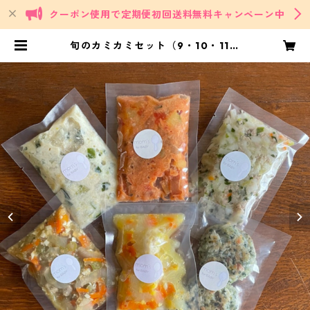
クーポン使用で定期便初回送料無料キャンペーン中
旬のカミカミセット（9・10・11か
月頃） | Delights/mom's