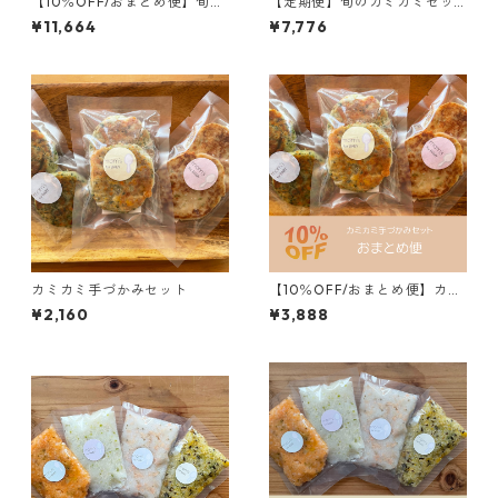
【10％OFF/おまとめ便】旬の
【定期便】旬のカミカミセッ
カミカミセット（9・10・11か
ト
¥11,664
¥7,776
月頃）＊1回のご注文につき1点
までとさせていただきます
カミカミ手づかみセット
【10％OFF/おまとめ便】カミ
カミ手づかみセット（9・10・
¥2,160
¥3,888
11か月頃）2セット