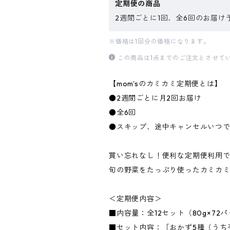
定期便の商品
2週間ごとに1回、全6回のお届け
※価格は1回分の価格になります。
この商品は1点までのご注文とさせて
【mom'sのカミカミ定期便とは】
●2週間ごとに月2回お届け
●全6回
●スキップ、途中キャンセルいつ
買い忘れなし！便利な定期便利用で1
旬の野菜をたっぷり使ったカミカミ
＜定期便内容＞
■内容量：全12セット（80g×72
■セット内容：［おかず5種（うち手