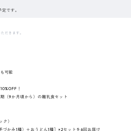
予定です。
いただきます。
でも可能
0%OFF！
期（9か月頃から）の離乳食セット
パック）
づかみ1種）＋おうどん1種］×2セットを6回お届け