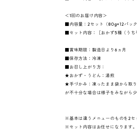
＜1回のお届け内容＞
■内容量：2セット（80g×12パッ
■セット内容：［おかず5種（うち
■賞味期限：製造日より6ヵ月
■保存方法：冷凍
■お召し上がり方：
★おかず・うどん：湯煎
★手づかみ：凍ったまま袋から取り
が不十分な場合は様子をみながら
※基本は違うメニューのものを2セ
※セット内容はお任せになります