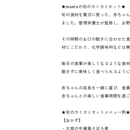
★mom'sの旬のカミカミセット★
旬の食材を贅沢に使った、赤ちゃん
ました。管理栄養士が監修し、お
その時期のお口の動きに合わせた
材にこだわり、化学調味料などは
毎日の食事が楽しくなるような食
飽きずに美味しく食べられるよう
赤ちゃんの成長を一緒に喜び、食
赤ちゃんとの楽しい食事時間を過
★旬のカミカミセットメニュー例
【おかず】
・大根の中華風そぼろ煮