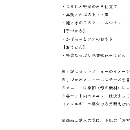
・つみれと野菜のみそ仕立て
・真鯛とかぶのトマト煮
・鮭ときのこのクリームシチュー
【手づかみ】
・かぼちゃとツナのおやき
【おうどん】
・根菜たっぷり味噌煮込みうどん
※上記はセットメニューのイメー
※手づかみメニューにはチーズを
※メニューは季節（旬の素材）に
※各セット内のメニューは決まっ
（アレルギーの場合のみ差替え対
※商品ご購入の際に、下記の「お