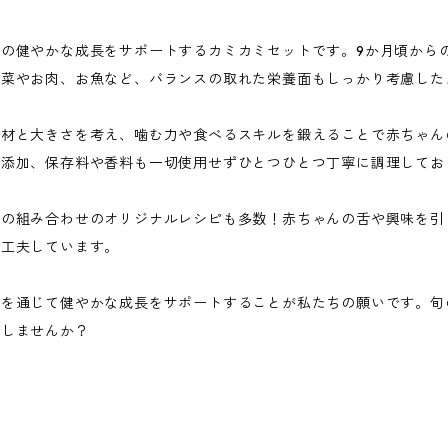
の健やかな成長をサポートするカミカミセットです。9か月頃から
野菜やお肉、お魚など、バランスの取れた栄養面もしっかり考慮した
食材と大きさを考え、噛む力や食べるスキルを鍛えることで赤ちゃん
無添加、保存料や香料も一切使用せずひとつひとつ丁寧に調理してお
材の組み合わせのオリジナルレシピも多数！赤ちゃんの舌や興味を引
に工夫しています。
事を通じて健やかな成長をサポートすることが私たちの願いです。旬
ごしませんか？
★