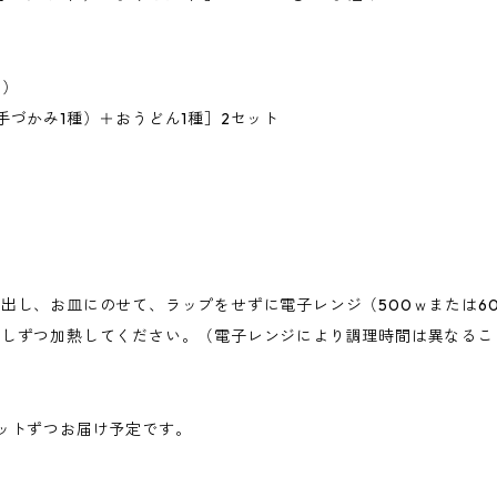
ク）
手づかみ1種）＋おうどん1種］2セット
出し、お皿にのせて、ラップをせずに電子レンジ（500ｗまたは6
少しずつ加熱してください。（電子レンジにより調理時間は異なるこ
ットずつお届け予定です。
。