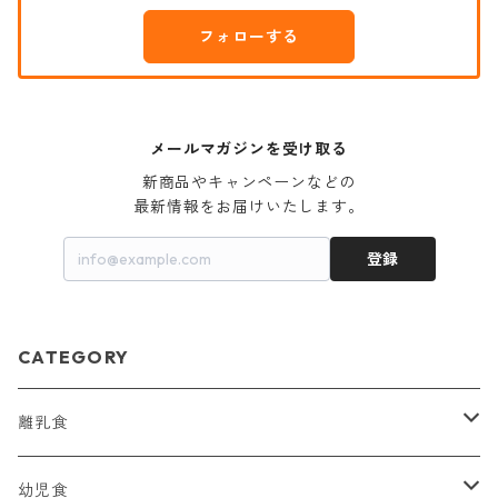
フォローする
メールマガジンを受け取る
新商品やキャンペーンなどの

最新情報をお届けいたします。
登録
CATEGORY
離乳食
モグモグ期（７・８か月頃）
幼児食