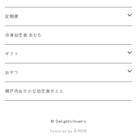
モグモグセット
カミカミ期（９・１０・１１か月頃）
幼児食セット
定期便
ギフト
カミカミセット
手づかみ幼児食セット
モグモグ期（７・８か月頃）
冷凍幼児食 あむむ
定期便
おかゆセット
定期便
カミカミ期（９・１０・１１か月頃）
ギフト
手づかみセット
幼児食
ギフトカード
おやつ
ギフト
ギフトパック
蒸しパン
瀬戸内おさかな幼児食せとと
定期便
スムージー
© Delights/mom's
Powered by