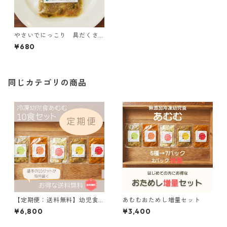
やさいでにっこり 具だくさ
ん中華丼
¥680
同じカテゴリの商品
【定期便：送料無料】幼児食
あむむおためし増量セット
あむむ 10食セット（基本セ
¥6,800
¥3,400
ット）