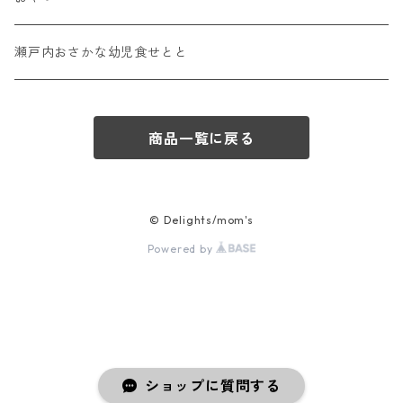
ギフト
ギフトパック
蒸しパン
瀬戸内おさかな幼児食せとと
定期便
スムージー
商品一覧に戻る
© Delights/mom's
Powered by
ショップに質問する