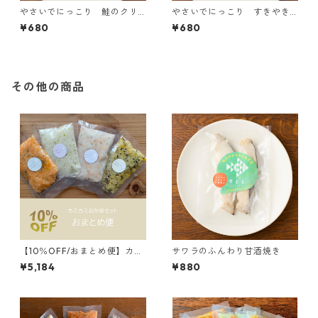
やさいでにっこり 鮭のクリ
やさいでにっこり すきやき
ームシチュー
風煮
¥680
¥680
その他の商品
【10％OFF/おまとめ便】カミ
サワラのふんわり甘酒焼き
カミおかゆセット（9・10・11
¥5,184
¥880
か月頃）2セット