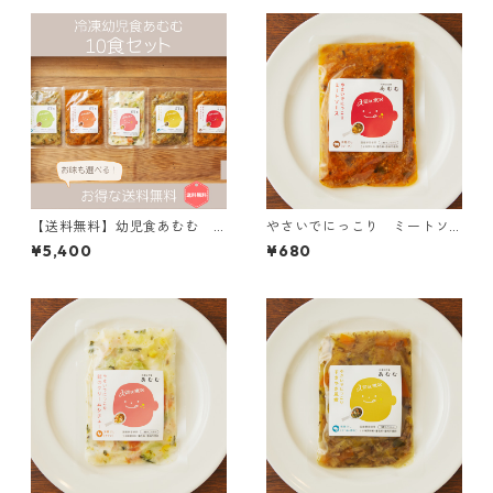
【送料無料】幼児食あむむ 1
やさいでにっこり ミートソ
0食セット（基本セットorお好
ース
¥5,400
¥680
きなメニュー）