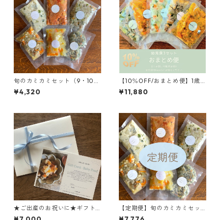
旬のカミカミセット（9・10・
【10％OFF/おまとめ便】1歳
11か月頃）
半からの幼児食3セット＊1回
¥4,320
¥11,880
のご注文につき1点までとさせ
ていただきます
★ご出産のお祝いに★ギフト
【定期便】旬のカミカミセッ
カード「モグモグ10」
ト
¥7,000
¥7,776