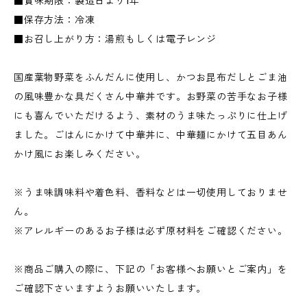
■賞味期限：製造日より1年
■保存方法：冷凍
■お召し上がり方：湯煎もしくは電子レンジ
国産葉物野菜をふんだんに使用し、かつお昆布だしとごま油
の風味豊かな具だくさん中華丼です。お野菜の苦手なお子様
にも喜んでいただけるよう、素材のうま味たっぷりに仕上げ
ました。ごはんにかけて中華丼に、中華麺にかけて五目あん
かけ風にお楽しみください。
※うま味調味料や着色料、香料などは一切使用しておりませ
ん。
※アレルギーのあるお子様は必ず原材料をご確認ください。
※商品ご購入の際に、下記の「お客様へお願いとご案内」を
ご確認下さいますようお願いいたします。