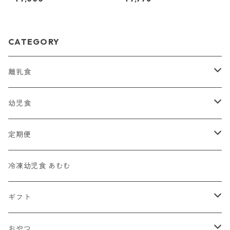
CATEGORY
離乳食
モグモグ期（７・８か月頃）
幼児食
モグモグセット
カミカミ期（９・１０・１１か月頃）
幼児食セット
定期便
ギフト
カミカミセット
手づかみ幼児食セット
モグモグ期（７・８か月頃）
冷凍幼児食 あむむ
定期便
おかゆセット
定期便
カミカミ期（９・１０・１１か月頃）
ギフト
手づかみセット
幼児食
ギフトカード
おやつ