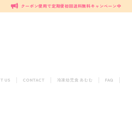
クーポン使用で定期便初回送料無料キャンペーン中
T US
CONTACT
冷凍幼児食 あむむ
FAQ