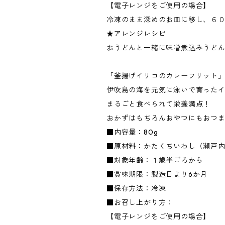
【電子レンジをご使用の場合】
冷凍のまま深めのお皿に移し、６
★アレンジレシピ
おうどんと一緒に味噌煮込みうど
「釜揚げイリコのカレーフリット
伊吹島の海を元気に泳いで育った
まるごと食べられて栄養満点！
おかずはもちろんおやつにもおつ
■内容量：80g
■原材料：かたくちいわし（瀬戸
■対象年齢：１歳半ごろから
■賞味期限：製造日より6か月
■保存方法：冷凍
■お召し上がり方：
【電子レンジをご使用の場合】