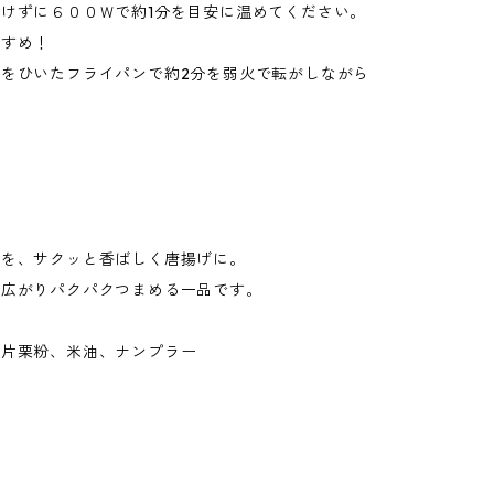
けずに６００Ｗで約1分を目安に温めてください。
すすめ！
をひいたフライパンで約2分を弱火で転がしながら
！
イを、サクッと香ばしく唐揚げに。
と広がりパクパクつまめる一品です。
、片栗粉、米油、ナンプラー