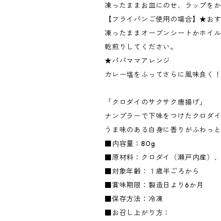
凍ったままお皿にのせ、ラップをか
【フライパンご使用の場合】★お
凍ったままオーブンシートかホイル
乾煎りしてください。
★パパママアレンジ
カレー塩をふってさらに風味良く
「クロダイのサクサク唐揚げ」
ナンプラーで下味をつけたクロダ
うま味のある白身に香りがふわっ
■内容量：80g
■原材料：クロダイ（瀬戸内産）
■対象年齢：１歳半ごろから
■賞味期限：製造日より6か月
■保存方法：冷凍
■お召し上がり方：