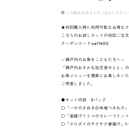
この商品は1点までのご注文とさせて
★初回購入時に利用可能なお得な
こちらのお試しセットの初回ご注
クーポンコード:set1400
～瀬戸内のお魚をこどもたちへ～
「瀬戸内おさかな幼児食せとと」の
お魚メニューを簡単にお楽しみい
ご用意しました。
◆セット内容 5パック
〇「ハモのさぬき白味噌つみれ汁」
〇「釜揚げイリコのカレーフリット
〇「クロダイのサクサク唐揚げ」1