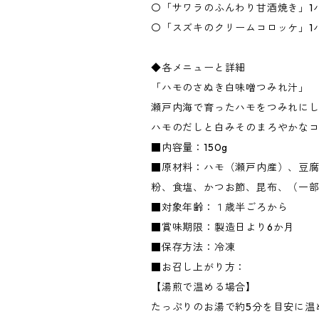
〇「サワラのふんわり甘酒焼き」1
〇「スズキのクリームコロッケ」1
◆各メニューと詳細
「ハモのさぬき白味噌つみれ汁」
瀬戸内海で育ったハモをつみれに
ハモのだしと白みそのまろやかな
■内容量：150g
■原材料：ハモ（瀬戸内産）、豆腐
粉、食塩、かつお節、昆布、（一
■対象年齢：１歳半ごろから
■賞味期限：製造日より6か月
■保存方法：冷凍
■お召し上がり方：
【湯煎で温める場合】
たっぷりのお湯で約5分を目安に温