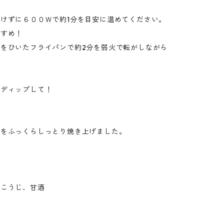
けずに６００Ｗで約1分を目安に温めてください。
すすめ！
をひいたフライパンで約2分を弱火で転がしながら
をディップして！
ラをふっくらしっとり焼き上げました。
塩こうじ、甘酒