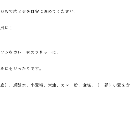
００Ｗで約２分を目安に温めてください。
ん風に！
」
イワシをカレー味のフリットに。
まみにもぴったりです。
内産）、炭酸水、小麦粉、米油、カレー粉、食塩、（一部に小麦を含