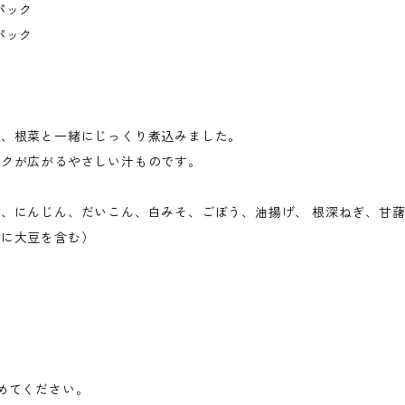
パック
パック
し、根菜と一緒にじっくり煮込みました。
コクが広がるやさしい汁ものです。
、にんじん、だいこん、白みそ、ごぼう、油揚げ、 根深ねぎ、甘
部に大豆を含む）
めてください。